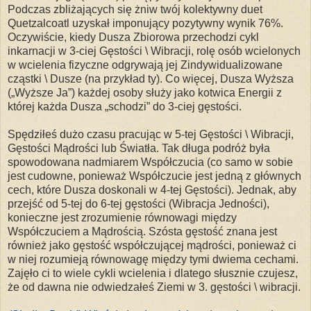
Podczas zbliżających się żniw twój kolektywny duet
Quetzalcoatl uzyskał imponujący pozytywny wynik 76%.
Oczywiście, kiedy Dusza Zbiorowa przechodzi cykl
inkarnacji w 3-ciej Gęstości \ Wibracji, rolę osób wcielonych
w wcielenia fizyczne odgrywają jej Zindywidualizowane
cząstki \ Dusze (na przykład ty). Co więcej, Dusza Wyższa
(„Wyższe Ja”) każdej osoby służy jako kotwica Energii z
której każda Dusza „schodzi” do 3-ciej gęstości.
Spędziłeś dużo czasu pracując w 5-tej Gęstości \ Wibracji,
Gęstości Mądrości lub Światła. Tak długa podróż była
spowodowana nadmiarem Współczucia (co samo w sobie
jest cudowne, ponieważ Współczucie jest jedną z głównych
cech, które Dusza doskonali w 4-tej Gęstości). Jednak, aby
przejść od 5-tej do 6-tej gęstości (Wibracja Jedności),
konieczne jest zrozumienie równowagi między
Współczuciem a Mądrością. Szósta gęstość znana jest
również jako gęstość współczującej mądrości, ponieważ ci
w niej rozumieją równowagę między tymi dwiema cechami.
Zajęło ci to wiele cykli wcielenia i dlatego słusznie czujesz,
że od dawna nie odwiedzałeś Ziemi w 3. gęstości \ wibracji.