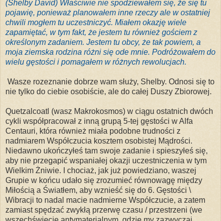
(Shelby David) Właściwie nie spodziewałem się, że się tu
pojawię, ponieważ planowałem inne rzeczy ale w ostatniej
chwili mogłem tu uczestniczyć. Miałem okazję wiele
zapamiętać, w tym fakt, że jestem tu również gościem z
określonym zadaniem. Jestem tu obcy, że tak powiem, a
moja ziemska rodzina różni się ode mnie. Podróżowałem do
wielu gęstości i pomagałem w różnych rewolucjach.
Wasze rozeznanie dobrze wam służy, Shelby. Odnosi się to
nie tylko do ciebie osobiście, ale do całej Duszy Zbiorowej.
Quetzalcoatl (wasz Makrokosmos) w ciągu ostatnich dwóch
cykli współpracował z inną grupą 5-tej gęstości w Alfa
Centauri, która również miała podobne trudności z
nadmiarem Współczucia kosztem osobistej Mądrości.
Niedawno ukończyłeś tam swoje zadanie i spieszyłeś się,
aby nie przegapić wspaniałej okazji uczestniczenia w tym
Wielkim Żniwie. I chociaż, jak już powiedziano, waszej
Grupie w końcu udało się zrozumieć równowagę między
Miłością a Światłem,
aby wznieść się do 6. Gęstości \
Wibracji to nadal macie nadmierne Współczucie, a zatem
zamiast spędzać zwykłą przerwę czasu / przestrzeni (we
wszechświecie antymaterialnym, gdzie my zazwyczaj