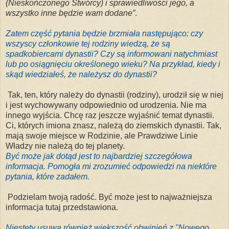
(Nieskończonego Stwórcy)
i sprawiedliwości jego, a
wszystko
inne będzie wam dodane
”
.
Zatem część pytania będzie brzmiała następująco: czy
wszyscy członkowie tej rodziny wiedzą, że są
spadkobiercami dynastii? Czy są informowani natychmiast
lub po osiągnięciu określonego wieku? Na przykład, kiedy i
skąd wiedziałeś, że należysz do dynastii?
Tak, ten, który należy do dynastii (rodziny), urodził się w niej
i jest wychowywany odpowiednio od urodzenia. Nie ma
innego wyjścia. Chcę raz jeszcze wyjaśnić temat dynastii.
Ci, których imiona znasz, należą do ziemskich dynastii. Tak,
mają swoje miejsce w Rodzinie, ale Prawdziwe Linie
Władzy nie należą do tej planety.
Być może jak dotąd jest to najbardziej szczegółowa
informacja. Pomogła mi zrozumieć odpowiedzi na niektóre
pytania, które zadałem.
Podzielam twoją radość. Być może jest to najważniejsza
informacja tutaj przedstawiona.
Niestety usuwa również większość obwinień z "Nowego