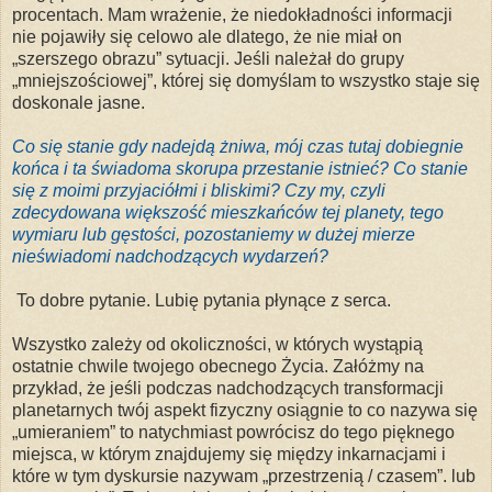
procentach. Mam wrażenie, że niedokładności informacji
nie pojawiły się celowo ale dlatego, że nie miał on
„szerszego obrazu” sytuacji. Jeśli należał do grupy
„mniejszościowej”, której się domyślam to wszystko staje się
doskonale jasne.
Co się stanie gdy nadejdą żniwa, mój czas tutaj dobiegnie
końca i ta świadoma skorupa przestanie istnieć? Co stanie
się z moimi przyjaciółmi i bliskimi? Czy my, czyli
zdecydowana większość mieszkańców tej planety, tego
wymiaru lub gęstości, pozostaniemy w dużej mierze
nieświadomi nadchodzących wydarzeń?
To dobre pytanie. Lubię pytania płynące z serca.
Wszystko zależy od okoliczności, w których wystąpią
ostatnie chwile twojego obecnego Życia. Załóżmy na
przykład, że jeśli podczas nadchodzących transformacji
planetarnych twój aspekt fizyczny osiągnie to co nazywa się
„umieraniem” to natychmiast powrócisz do tego pięknego
miejsca, w którym znajdujemy się między inkarnacjami i
które w tym dyskursie nazywam „przestrzenią / czasem”. lub