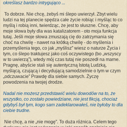
określasz bardzo intrygująco ...
To dobrze. Nie chcę, żebyś mi ślepo uwierzył. Zbyt wielu
ludzi na tej planecie spędza całe życie robiąc i myśląc to co
myślą i robią inni, twierdząc, że jest to słuszne. Chcę, aby
moje słowa były dla was katalizatorem - oto moja funkcja
tutaj. Jeśli moje słowa zmuszają cię do zatrzymania się
choć na chwilę - nawet na krótką chwilę - do myślenia i
przemyślenia tego, co jak „myślisz” wiesz o naturze Życia i
tym, co ślepo traktujesz jako coś oczywistego (bo „wszyscy
w to uwierzą”), wtedy mój czas tutaj nie poszedł na marne.
Pragnę, abyście stali się autentyczną Istotą Ludzką,
myślącą, czującą i decydującą samodzielnie o tym w czym
„odczuwacie” Prawdę dla siebie samych. Życzę
powodzenia na twojej drodze.
Nadal nie możesz przedstawić wielu dowodów na to, że
wszystko, co zostało powiedziane, nie jest fikcją, chociaż
gdybyś był tym, kogo sam zadeklarowałeś, nie byłoby to dla
ciebie trudne.
Nie chcę, a nie „nie mogę”. To duża różnica. Celem tego