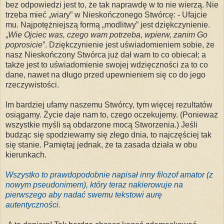
bez odpowiedzi jest to, że tak naprawdę w to nie wierzą. Nie
trzeba mieć „wiary” w Nieskończonego Stwórcę: - Ufajcie
mu. Najpotężniejszą formą „modlitwy” jest dziękczynienie.
„
Wie Ojciec was, czego wam potrzeba, wpierw,
zanim
Go
poprosicie
”. Dziękczynienie jest uświadomieniem sobie, że
nasz Nieskończony Stwórca już dał wam to co obiecał; a
także jest to uświadomienie swojej wdzięczności za to co
dane, nawet na długo przed upewnieniem się co do jego
rzeczywistości.
Im bardziej ufamy naszemu Stwórcy, tym więcej rezultatów
osiągamy. Życie daje nam to, czego oczekujemy. (Ponieważ
wszystkie myśli są obdarzone mocą Stworzenia.) Jeśli
budząc się spodziewamy się złego dnia, to najczęściej tak
się stanie. Pamiętaj jednak, że ta zasada działa w obu
kierunkach.
Wszystko to prawdopodobnie napisał inny filozof amator (z
nowym pseudonimem), który teraz nakierowuje na
pierwszego aby nadać swemu tekstowi aurę
autentyczności.