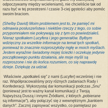
odpoczywamy między wcieleniami), nie chcieliście tak od
razu być w tej przestrzeni / czasie 3-ciej gęstości aby pomóc
swoim braciom.
(Shelby David) Moim problemem jest to, że pamięć mi
odmawia posłuszeństwa i niektóre rzeczy z tego, co sobie
przypomniałem nie pokrywają się z tym co powiedziałeś.
Nieraz spotkałem Lucyfera i jego generałów. Byłbym
wdzięczny za wszelkie informacje na temat tych spotkań,
ponieważ to znacznie rozproszyłoby mgłę w moich myślach.
Jestem wyraźnie świadomy mojej ścieżki i oczekuję jedynie
początkowego punktu działania, ale moje myśli są
rozproszone i nie do końca rozumiem, co się naprawdę
dzieje. Dziękuję za udział.
Właściwie „spotkałeś się” z nami (Lucyfer) wcześniej i nie
raz. Współpracowaliśmy przy różnych zadaniach Rady i
Konfederacji. Wykorzystaj dar komunikacji podczas „Snu”
(ponieważ jest to ważny kanał komunikacji z Twoją
Najwyższą Duszą i innymi Źródłami, z których „pobierane
są informacje”), aby połączyć się z wewnętrznym „bankiem
danych”. Zacznij zapisywać wszystko, co pamiętasz po