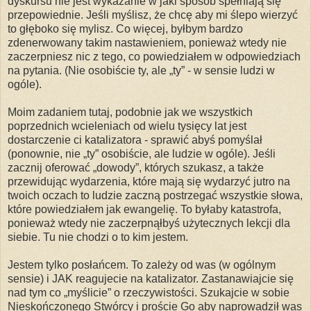
dyskursu nie jest wykazanie w jaki sposób spełniają się
przepowiednie. Jeśli myślisz, że chcę aby mi ślepo wierzyć
to głęboko się mylisz. Co więcej, byłbym bardzo
zdenerwowany takim nastawieniem, ponieważ wtedy nie
zaczerpniesz nic z tego, co powiedziałem w odpowiedziach
na pytania. (Nie osobiście ty, ale „ty” - w sensie ludzi w
ogóle).
Moim zadaniem tutaj, podobnie jak we wszystkich
poprzednich wcieleniach od wielu tysięcy lat jest
dostarczenie ci katalizatora - sprawić abyś pomyślał
(ponownie, nie „ty” osobiście, ale ludzie w ogóle). Jeśli
zacznij oferować „dowody”, których szukasz, a także
przewidując wydarzenia, które mają się wydarzyć jutro na
twoich oczach to ludzie zaczną postrzegać wszystkie słowa,
które powiedziałem jak ewangelię. To byłaby katastrofa,
ponieważ wtedy nie zaczerpnąłbyś użytecznych lekcji dla
siebie. Tu nie chodzi o to kim jestem.
Jestem tylko posłańcem. To zależy od was (w ogólnym
sensie) i JAK reagujecie na katalizator. Zastanawiajcie się
nad tym co „myślicie” o rzeczywistości. Szukajcie w sobie
Nieskończonego Stwórcy i proście Go aby naprowadził was