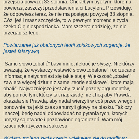
przejścia powyżej 33 stopnia. Chciałbym być tym, któremu
powierzą zaszczyt przedstawienia ci Lucyfera. Przewiduję,
że odpowiesz teraz, że nie ma postępu powyżej 33 stopnia.
Cóż, jeśli masz szczęście, to w pewnym momencie życia
czeka Cię niespodzianka. Mam szczerą nadzieję, że nie
przegapisz tego.
Powtarzanie już obalonych teorii spiskowych sugeruje, że
jesteś fałszywką.
Samo słowo „obalić” bawi mnie, ilekroć je słyszę. Niektórzy
uważają, że wystarczy wstawić słowo „obalone” i odrzucane
informacje natychmiast się takie
stają
.
Większość „obaleń”
zawiera więcej dziur niż same „teorie spiskowe”, które mają
obalić. Najważniejsze jest aby rzucić pozory argumentów,
aby pomóc tym, którzy tak naprawdę nie chcą aby Prawda
okazała się Prawdą, aby nadal wierzyli w coś przeciwnego i
ponownie na jakiś czas zanurzyli głowy na piasku. Tak czy
inaczej, będę nadal odpowiadać na pytania tych, których
umysły są otwarte i pozbawione ograniczeń. Wam mój
szacunek i życzenia sukcesu.
W ciągu mojego życia często uciekałem się do modlitwy,