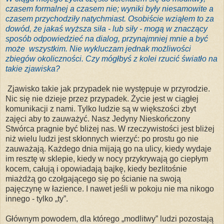
czasem formalnej a czasem nie; wyniki były niesamowite a
czasem przychodziły natychmiast. Osobiście wziąłem to za
dowód, że jakaś wyższa siła - lub siły - mogą w znaczący
sposób odpowiedzieć na dialog, przynajmniej mnie a być
może wszystkim. Nie wykluczam jednak możliwości
zbiegów okoliczności. Czy mógłbyś z kolei rzucić światło na
takie zjawiska?
Zjawisko takie jak przypadek nie występuje w przyrodzie.
Nic się nie dzieje przez przypadek. Życie jest w ciągłej
komunikacji z nami. Tylko ludzie są w większości zbyt
zajęci aby to zauważyć. Nasz Jedyny Nieskończony
Stwórca pragnie być bliżej nas. W rzeczywistości jest bliżej
niż wielu ludzi jest skłonnych wierzyć: po prostu go nie
zauważają. Każdego dnia mijają go na ulicy, kiedy wydaje
im resztę w sklepie, kiedy w nocy przykrywają go ciepłym
kocem, całują i opowiadają bajkę, kiedy bezlitośnie
miażdżą go czołgającego się po ścianie na swoją
pajęczynę w łazience. I nawet jeśli w pokoju nie ma nikogo
innego - tylko „ty”.
Głównym powodem, dla którego „modlitwy” ludzi pozostają