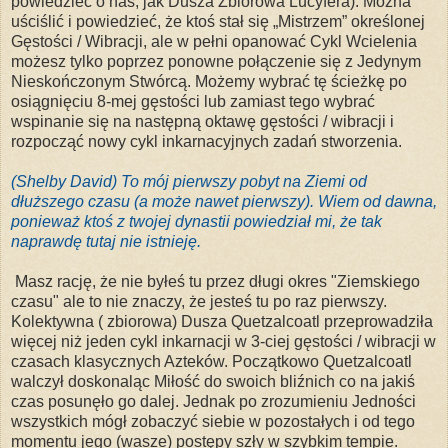
powiedzieć o nas, jak Dusza Zbiorowa Lucyfera). Można
uściślić i powiedzieć, że ktoś stał się „Mistrzem” określonej
Gęstości / Wibracji, ale w pełni opanować Cykl Wcielenia
możesz
tylko poprzez ponowne połączenie się z Jedynym
Nieskończonym Stwórcą. Możemy wybrać tę ścieżkę po
osiągnięciu 8-mej gęstości lub zamiast tego wybrać
wspinanie się na następną oktawę gęstości / wibracji i
rozpocząć nowy cykl inkarnacyjnych zadań stworzenia.
(Shelby David) To mój pierwszy pobyt na Ziemi od
dłuższego czasu (a może nawet pierwszy). Wiem od dawna,
ponieważ ktoś z twojej dynastii powiedział mi, że tak
naprawdę tutaj nie istnieję.
Masz rację, że nie byłeś tu przez długi okres "Ziemskiego
czasu" ale to nie znaczy, że jesteś tu po raz pierwszy.
K
olektywna ( zbiorowa) Dusza
Quetzalcoatl przeprowadziła
więcej niż jeden cykl inkarnacji w 3-ciej gęstości / wibracji w
czasach klasycznych Azteków. Początkowo Quetzalcoatl
walczył doskonaląc Miłość do swoich bliźnich co na jakiś
czas posunęło go dalej. Jednak po zrozumieniu Jedności
wszystkich mógł zobaczyć siebie w pozostałych i od tego
momentu jego (wasze) postępy szły w szybkim tempie.