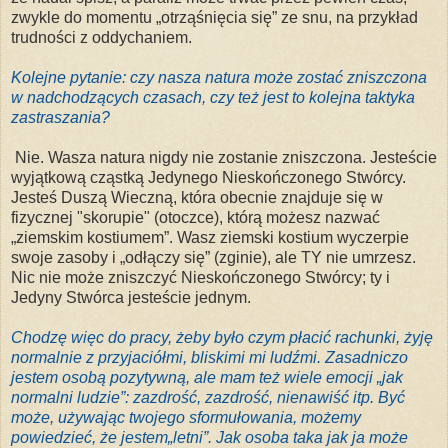
zwykle do momentu „otrząśnięcia się” ze snu, na przykład
trudności z oddychaniem.
Kolejne pytanie: czy nasza natura może zostać zniszczona
w nadchodzących czasach, czy też jest to kolejna taktyka
zastraszania?
Nie. Wasza natura nigdy nie zostanie zniszczona. Jesteście
wyjątkową cząstką Jedynego Nieskończonego Stwórcy.
Jesteś Duszą Wieczną, która obecnie znajduje się w
fizycznej "skorupie" (otoczce), którą możesz nazwać
„ziemskim kostiumem”. Wasz ziemski kostium wyczerpie
swoje zasoby i „odłączy się” (zginie), ale TY nie umrzesz.
Nic nie może zniszczyć Nieskończonego Stwórcy; ty i
Jedyny Stwórca jesteście jednym.
Chodzę więc do pracy, żeby było czym płacić rachunki, żyję
normalnie z przyjaciółmi, bliskimi mi ludźmi. Zasadniczo
jestem osobą pozytywną, ale mam też wiele emocji „jak
normalni ludzie”: zazdrość, zazdrość, nienawiść itp. Być
może, używając twojego sformułowania, możemy
powiedzieć, że jestem„letni”. Jak osoba taka jak ja może