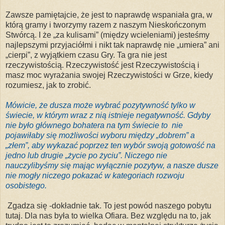
Zawsze pamiętajcie, że jest to naprawdę wspaniała gra, w
którą gramy i tworzymy razem z naszym Nieskończonym
Stwórcą. I że „za kulisami” (między wcieleniami) jesteśmy
najlepszymi przyjaciółmi i nikt tak naprawdę nie „umiera” ani
„cierpi”, z wyjątkiem czasu Gry. Ta gra nie jest
rzeczywistością. Rzeczywistość jest Rzeczywistością i
masz moc wyrażania swojej Rzeczywistości w Grze, kiedy
rozumiesz, jak to zrobić.
Mówicie, że dusza może wybrać pozytywność tylko w
świecie, w którym wraz z nią istnieje negatywność. Gdyby
nie było głównego bohatera na tym świecie to nie
pojawiłaby się możliwości wyboru między „dobrem” a
„złem”, aby wykazać poprzez ten wybór swoją gotowość na
jedno lub drugie „życie po życiu”. Niczego nie
nauczylibyśmy się mając wyłącznie pozytyw, a nasze dusze
nie mogły niczego pokazać w kategoriach rozwoju
osobistego.
Zgadza się -dokładnie tak. To jest powód naszego pobytu
tutaj. Dla nas była to wielka Ofiara. Bez względu na to, jak