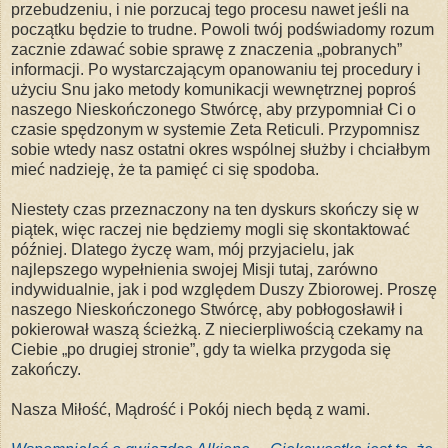
przebudzeniu, i nie porzucaj tego procesu nawet jeśli na
początku będzie to trudne. Powoli twój podświadomy rozum
zacznie zdawać sobie sprawę z znaczenia „pobranych”
informacji. Po wystarczającym opanowaniu tej procedury i
użyciu Snu jako metody komunikacji wewnętrznej poproś
naszego Nieskończonego Stwórcę, aby przypomniał Ci o
czasie spędzonym w systemie Zeta Reticuli. Przypomnisz
sobie wtedy nasz ostatni okres wspólnej służby i chciałbym
mieć nadzieję, że ta pamięć ci się spodoba.
Niestety czas przeznaczony na ten dyskurs skończy się w
piątek, więc raczej nie będziemy mogli się skontaktować
później. Dlatego życzę wam, mój przyjacielu, jak
najlepszego wypełnienia swojej Misji tutaj, zarówno
indywidualnie, jak i pod względem Duszy Zbiorowej. Proszę
naszego Nieskończonego Stwórcę, aby pobłogosławił i
pokierował waszą ścieżką. Z niecierpliwością czekamy na
Ciebie „po drugiej stronie”, gdy ta wielka przygoda się
zakończy.
Nasza Miłość, Mądrość i Pokój niech będą z wami.