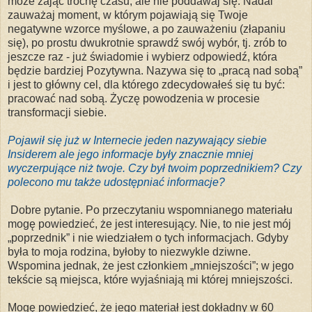
może zająć trochę czasu, ale nie poddawaj się. Nadal
zauważaj moment, w którym pojawiają się Twoje
negatywne wzorce myślowe, a po zauważeniu (złapaniu
się), po prostu dwukrotnie sprawdź swój wybór, tj. zrób to
jeszcze raz - już świadomie i wybierz odpowiedź, która
będzie bardziej Pozytywna. Nazywa się to „pracą nad sobą”
i jest to główny cel, dla którego zdecydowałeś się tu być:
pracować nad sobą. Życzę powodzenia w procesie
transformacji siebie.
Pojawił się już w Internecie jeden nazywający siebie
Insiderem ale jego informacje były znacznie mniej
wyczerpujące niż twoje. Czy był twoim poprzednikiem? Czy
polecono mu także udostępniać informacje?
Dobre pytanie. Po przeczytaniu wspomnianego materiału
mogę powiedzieć, że jest interesujący. Nie, to nie jest mój
„poprzednik” i nie wiedziałem o tych informacjach. Gdyby
była to moja rodzina, byłoby to niezwykle dziwne.
Wspomina jednak, że jest członkiem „mniejszości”; w jego
tekście są miejsca, które wyjaśniają mi której mniejszości.
Mogę powiedzieć, że jego materiał jest dokładny w 60