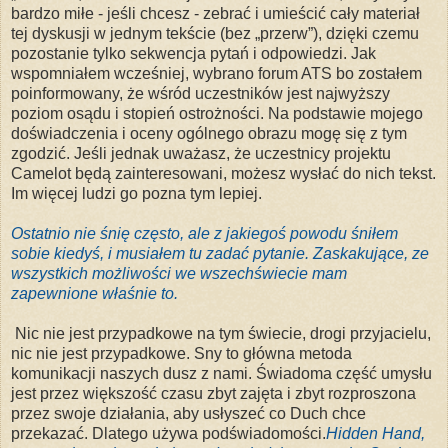
bardzo miłe - jeśli chcesz - zebrać i umieścić cały materiał
tej dyskusji w jednym tekście (bez „przerw”), dzięki czemu
pozostanie tylko sekwencja pytań i odpowiedzi. Jak
wspomniałem wcześniej, wybrano forum ATS bo zostałem
poinformowany, że wśród uczestników jest najwyższy
poziom osądu i stopień ostrożności. Na podstawie mojego
doświadczenia i oceny ogólnego obrazu mogę się z tym
zgodzić. Jeśli jednak uważasz, że uczestnicy projektu
Camelot będą zainteresowani, możesz wysłać do nich tekst.
Im więcej ludzi go pozna tym lepiej.
Ostatnio nie śnię
często
, ale z jakiegoś powodu śniłem
sobie kiedyś, i musiałem tu zadać pytanie. Zaskakujące, ze
wszystkich możliwości we wszechświecie mam
zapewnione właśnie to.
Nic nie jest przypadkowe na tym świecie, drogi przyjacielu,
nic nie jest przypadkowe. Sny to główna metoda
komunikacji naszych dusz z nami. Świadoma część umysłu
jest przez większość czasu zbyt zajęta i zbyt rozproszona
przez swoje działania, aby usłyszeć co Duch chce
przekazać. Dlatego używa podświadomości.
Hidden Hand
,