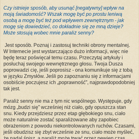
Czy istnieje sposób, aby usunąć [negatywny] wpływ na
moją świadomość? Wszak mogę być po prostu leniwą
osobą a mogę być też pod wpływem zewnętrznym - jak
mogę się dowiedzieć, co dokładnie się ze mną dzieje?
Może stosują wobec mnie paraliż senny?
Jest sposób. Poznaj i zastosuj techniki obrony mentalnej.
W Internecie jest wystarczająco dużo informacji, więc nie
będę teraz poświęcał temu czasu. Przeczytaj artykuły i
posłuchaj swojego wewnętrznego głosu. Twoja Dusza
poprowadzi cię, jeśli poprosisz - ona komunikuje się z tobą
w języku Zmysłów. Jeśli po zapoznaniu się z informacjami
osobiście poczujesz ich „poprawność”, najprawdopodobniej
tak jest.
Paraliż senny nie ma z tym nic wspólnego. Występuje, gdy
mózg „budzi się” wcześniej niż ciało, gdy opuszcza stan
snu. Kiedy przejdziesz przez etap głębokiego snu, ciało
może naturalnie zostać sparaliżowane aby zapobiec
obrażeniom z powodu niekontrolowanych ruchów. Czasami,
jeśli obudzisz się zbyt wcześnie ze snu, ciało może myśleć,
że nadal śpisz, a paraliż może trwać przez pewien czas,