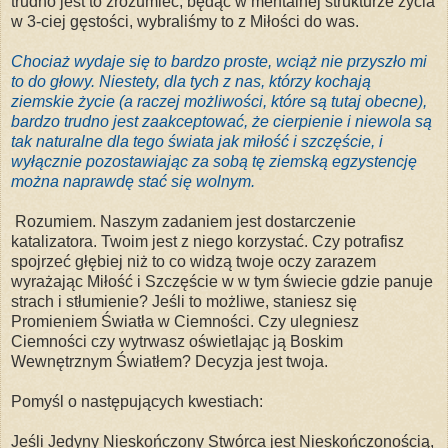
trudno jest to zrozumieć, będąc w mentalnej strukturze życia
w 3-ciej gęstości, wybraliśmy to z Miłości do was.
Chociaż wydaje się to bardzo proste, wciąż nie przyszło mi
to do głowy. Niestety, dla tych z nas, którzy kochają
ziemskie życie (a raczej możliwości, które są tutaj obecne),
bardzo trudno jest zaakceptować, że cierpienie i niewola są
tak naturalne dla tego świata jak miłość i szczęście, i
wyłącznie pozostawiając za sobą tę ziemską egzystencję
można naprawdę stać się wolnym.
Rozumiem. Naszym zadaniem jest dostarczenie
katalizatora. Twoim jest z niego korzystać. Czy potrafisz
spojrzeć głębiej niż to co widzą twoje oczy zarazem
wyrażając Miłość i Szczęście w w tym świecie gdzie panuje
strach i stłumienie? Jeśli to możliwe, staniesz się
Promieniem Światła w Ciemności. Czy ulegniesz
Ciemności czy wytrwasz oświetlając ją Boskim
Wewnętrznym Światłem? Decyzja jest twoja.
Pomyśl o następujących kwestiach:
Jeśli Jedyny Nieskończony Stwórca jest Nieskończonością,