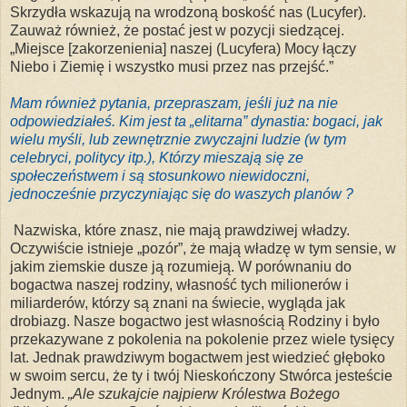
Skrzydła wskazują na wrodzoną boskość nas (Lucyfer).
Zauważ również, że postać jest w pozycji siedzącej.
„Miejsce [zakorzenienia] naszej (Lucyfera) Mocy łączy
Niebo i Ziemię i wszystko musi przez nas przejść.”
Mam również pytania, przepraszam, jeśli już na nie
odpowiedziałeś. Kim jest ta „elitarna” dynastia: bogaci, jak
wielu myśli, lub zewnętrznie zwyczajni ludzie (w tym
celebryci, politycy itp.), Którzy mieszają się ze
społeczeństwem i są stosunkowo niewidoczni,
jednocześnie przyczyniając się do waszych planów ?
Nazwiska, które znasz, nie mają prawdziwej władzy.
Oczywiście istnieje „pozór”, że mają władzę w tym sensie, w
jakim ziemskie dusze ją rozumieją. W porównaniu do
bogactwa naszej rodziny, własność tych milionerów i
miliarderów, którzy są znani na świecie, wygląda jak
drobiazg. Nasze bogactwo jest własnością Rodziny i było
przekazywane z pokolenia na pokolenie przez wiele tysięcy
lat. Jednak prawdziwym bogactwem jest wiedzieć głęboko
w swoim sercu, że ty i twój Nieskończony Stwórca jesteście
Jednym.
„
Ale
szukajcie
najpierw
Królestwa Bożego