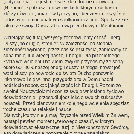
„antymateria”. To jest miejsce, które ludzie nazywają
„Niebem”. Spotkasz tam wszystkich, których kochasz i
którzy również „umarli” w tym życiu, i będziesz cieszyć się
radosnym i emocjonalnym spotkaniem z nimi. Spotkasz się
także ze swoją Duszą Zbiorową i Duchowymi Mentorami.
Wcielając się tutaj, wszyscy zachowujemy część Energii
Duszy „po drugiej stronie”. W zależności od stopnia
złożoności wybranej przez nas ścieżki życia, zabieramy ze
sobą mniej lub więcej naszej Energii. Dla przeciętnego
Życia we wcieleniu na Ziemi zwykle przynosimy ze sobą
około 60–80% naszej energii duszy. Dlatego, nawet jeśli
wasi bliscy, po powrocie do świata Ducha ponownie
inkarnowali się w innej przygodzie to w Domu nadal
będziecie napotykać jakąś część ich Energii. Razem ze
swoimi Nauczycielami ocenisz swoje wniesione życiowe
doświadczenie i przestudiujesz lekcje swoich sukcesów i
porażek. Przed planowaniem kolejnego wcielenia spędzisz
trochę czasu na relaksie i nauce.
Dla tych, którzy nie „umrą” fizycznie przed Wielkim Żniwem,
nastąpi pewien moment „zerowego czasu”, w którym
doświadczysz ekstatycznej fuzji z Nieskończonym Stwórcą,
a to doświadczenie pozostanie z tobą wspaniałym