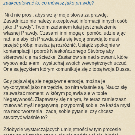
zaakceptować to, co mówisz jako prawdę?
Nikt nie prosi, abyś wziął moje słowa za prawdę.
Zasadniczo nie należy akceptować informacji innych osób
jako „Prawdy”. Twoim zadaniem tutaj jest znalezienie
własnej Prawdy. Czasami inni mogą ci pomóc, udzielając
rad, ale aby ich Prawda stała się twoją prawdą to musi
przejść próbę: musisz ją rozróżnić. Usiądź spokojnie w
kontemplacji i poproś Nieskończonego Stwórcę aby
skierował cię na ścieżkę. Zastanów się nad słowami, które
wypowiedziałem i wysłuchaj swoich wewnętrznych uczuć.
One są językiem którym komunikuje się z tobą twoja Dusza.
Gdy pojawiają się negatywne emocje, można je
wykorzystać jako narzędzie, bo nim właśnie są. Naucz się
zauważać moment, w którym pojawia się w tobie
Negatywność. Złapawszy się na tym, że teraz zamierzasz
rzutować myśl negatywną, przypomnij sobie, że każda myśl
ma moc tworzenia i zadaj sobie pytanie: czy chcesz
stworzyć właśnie to?
Zdobycie wystarczających umiejętności w tym procesie