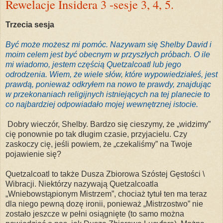
Rewelacje Insidera 3 -sesje 3, 4, 5.
Trzecia sesja
Być może możesz mi pomóc. Nazywam się Shelby David i
moim celem jest być obecnym w przyszłych próbach. O ile
mi wiadomo, jestem częścią Quetzalcoatl lub jego
odrodzenia. Wiem, że wiele słów, które wypowiedziałeś, jest
prawdą, ponieważ odkryłem na nowo te prawdy, znajdując
w przekonaniach religijnych istniejących na tej planecie to
co najbardziej odpowiadało mojej wewnętrznej istocie.
Dobry wieczór, Shelby. Bardzo się cieszymy, że „widzimy”
cię ponownie po tak długim czasie, przyjacielu. Czy
zaskoczy cię, jeśli powiem, że „czekaliśmy” na Twoje
pojawienie się?
Quetzalcoatl to także Dusza Zbiorowa Szóstej Gęstości \
Wibracji. Niektórzy nazywają Quetzalcoatla
„Wniebowstąpionym Mistrzem”, chociaż tytuł ten ma teraz
dla niego pewną dozę ironii, ponieważ „Mistrzostwo” nie
zostało jeszcze w pełni osiągnięte (to samo można