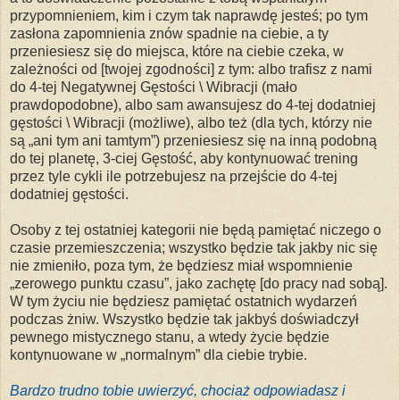
przypomnieniem, kim i czym tak naprawdę jesteś; po tym
zasłona zapomnienia znów spadnie na ciebie, a ty
przeniesiesz się do miejsca, które na ciebie czeka, w
zależności od [twojej zgodności] z tym: albo trafisz z nami
do 4-tej Negatywnej Gęstości \ Wibracji (mało
prawdopodobne), albo
sam awansujesz
do 4-tej dodatniej
gęstości \ Wibracji (możliwe), albo też (dla tych, którzy nie
są „ani tym ani tamtym”) przeniesiesz się na inną
podobną
do tej
planetę, 3-ciej Gęstość, aby kontynuować trening
przez tyle cykli ile potrzebujesz na przejście do 4-tej
dodatniej gęstości.
Osoby z tej ostatniej kategorii nie będą pamiętać niczego o
czasie przemieszczenia; wszystko będzie tak jakby nic się
nie zmieniło, poza tym, że będziesz miał wspomnienie
„zerowego punktu czasu”, jako zachętę [do pracy nad sobą].
W tym życiu nie będziesz pamiętać ostatnich wydarzeń
podczas żniw. Wszystko będzie tak jakbyś doświadczył
pewnego mistycznego stanu, a wtedy życie będzie
kontynuowane w „normalnym” dla ciebie
trybie
.
Bardzo trudno tobie uwierzyć, chociaż odpowiadasz i