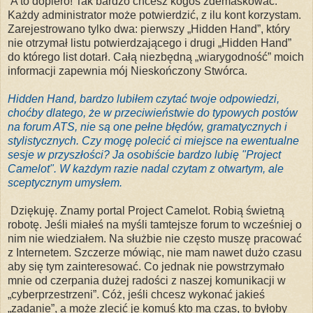
A to dopiero! Tak bardzo chcesz kogoś zdemaskować.
Każdy administrator może potwierdzić, z ilu kont korzystam.
Zarejestrowano tylko dwa: pierwszy „Hidden Hand”, który
nie otrzymał listu potwierdzającego i drugi „
Hidden Hand
”
do którego list dotarł. Całą niezbędną „wiarygodność” moich
informacji zapewnia mój Nieskończony Stwórca.
Hidden Hand, bardzo lubiłem czytać twoje odpowiedzi,
choćby dlatego, że w przeciwieństwie do typowych postów
na forum ATS, nie są one pełne błędów, gramatycznych i
stylistycznych. Czy mogę polecić ci miejsce na ewentualne
sesje w przyszłości? Ja osobiście bardzo lubię "Project
Camelot". W każdym razie nadal czytam z otwartym, ale
sceptycznym umysłem.
Dziękuję. Znamy portal Project Camelot. Robią świetną
robotę. Jeśli miałeś na myśli tamtejsze forum to wcześniej o
nim nie wiedziałem. Na służbie nie
często
muszę pracować
z Internetem. Szczerze mówiąc, nie mam nawet dużo czasu
aby się tym zainteresować. Co jednak nie powstrzymało
mnie od czerpania dużej radości z naszej komunikacji w
„cyberprzestrzeni”. Cóż, jeśli chcesz wykonać jakieś
„zadanie”, a może zlecić je komuś kto ma czas, to byłoby