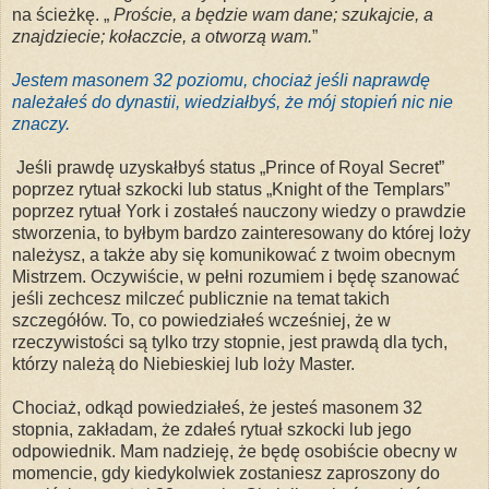
na ścieżkę. „
Proście, a będzie wam dane; szukajcie, a
znajdziecie; kołaczcie, a otworzą wam.
”
Jestem masonem 32 poziomu, chociaż jeśli naprawdę
należałeś do dynastii, wiedziałbyś, że mój stopień nic nie
znaczy.
Jeśli prawdę uzyskałbyś status „Prince of Royal Secret”
poprzez rytuał szkocki lub status „Knight of the Templars”
poprzez rytuał York i zostałeś nauczony wiedzy o prawdzie
stworzenia, to byłbym bardzo zainteresowany do której loży
należysz, a także aby się komunikować z twoim obecnym
Mistrzem. Oczywiście, w pełni rozumiem i będę szanować
jeśli zechcesz milczeć publicznie na temat takich
szczegółów. To, co powiedziałeś wcześniej, że w
rzeczywistości są tylko trzy stopnie, jest prawdą dla tych,
którzy należą do Niebieskiej lub loży Master.
Chociaż, odkąd powiedziałeś, że jesteś masonem 32
stopnia, zakładam, że zdałeś rytuał szkocki lub jego
odpowiednik. Mam nadzieję, że będę osobiście obecny w
momencie, gdy kiedykolwiek zostaniesz zaproszony do