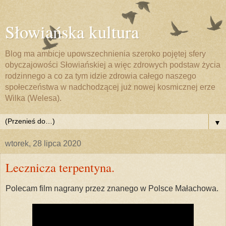
Słowiańska kultura
Blog ma ambicje upowszechnienia szeroko pojętej sfery
obyczajowości Słowiańskiej a więc zdrowych podstaw życia
rodzinnego a co za tym idzie zdrowia całego naszego
społeczeństwa w nadchodzącej już nowej kosmicznej erze
Wilka (Welesa).
▼
wtorek, 28 lipca 2020
Lecznicza terpentyna.
Polecam film nagrany przez znanego w Polsce Małachowa.