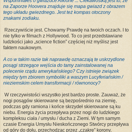
Wspomniałeś o gwiazdce Alkione ... Ciekawostką jest to, że
na Zaporze Hoovera znajduje się mapa gwiazd z obrazem
tego układu gwiezdnego. Jest też kompas otoczony
znakami zodiaku.
Rzeczywiście jest. Chowamy Prawdę na twoich oczach. I to
nie tylko w filmach z Hollywood. To co jest przedstawiane
ludzkości
jako „science fiction” częściej niż myślisz jest
faktem naukowym.
A co w takim razie tak naprawdę oznaczają te uskrzydlone
posągi strzegące wejścia do tamy zainstalowanej na
polecenie rządu amerykańskiego? Czy istnieje związek
między tym zbiorem symboliki a waszym Lucyferiańskim /
nieziemskim celem transformacji / równonocy?
W rzeczywistości wszystko jest bardzo proste. Zauważ, że
nogi posągów skierowane są bezpośrednio na ziemię,
podczas gdy ramiona i końce skrzydeł skierowane są ku
niebu. Energia życia przepływa przez nogi do ludzkiego
kompleksu ciała / umysłu / ducha z Ziemi. W tym samym
czasie Energia Umysłu Nieskończonego Stwórcy przepływa
od góry do dołu, przechodząc przez „czakrę” korony.