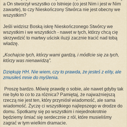
a On stworzył wszystko co Istnieje (co jest Nim i jest w Nim
zawarte), to czy Nieskończony Stwórca nie jest obecny we
wszystkim?
Jeśli widzisz Boską iskrę Nieskończonego Stwórcy we
wszystkim i we wszystkich - nawet w tych, którzy chcą cię
skrzywdzić to martwy uścisk iluzji zacznie tracić nad tobą
władzę.
„Kochajcie tych, którzy wami gardzą, i módlcie się za tych,
którzy was nienawidzą”.
Dziękuję HH. Nie wiem, czy to prawda, że ​​jesteś z elity, ale
zmusiłeś mnie do myślenia.
Proszę bardzo. Mówię prawdę o sobie, ale nawet gdyby tak
nie było to co to za różnica? Pamiętaj, że najważniejszą
rzeczą nie jest ten, który przyniósł wiadomość, ale sama
wiadomość. Życzę ci wszystkiego najlepszego w drodze do
domu. Spotkamy się po wszystkim i niejednokrotnie
będziemy śmiać się serdecznie z ról, które musieliśmy
zagrać w tym wielkim dramacie.